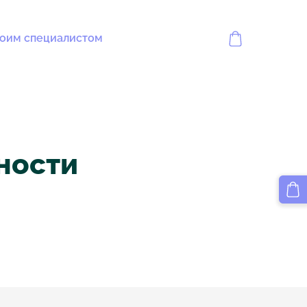
воим специалистом
ности